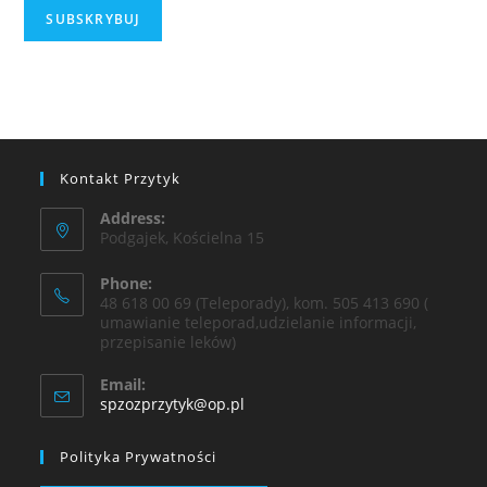
Kontakt Przytyk
Address:
Podgajek, Kościelna 15
Phone:
48 618 00 69 (Teleporady), kom. 505 413 690 (
umawianie teleporad,udzielanie informacji,
przepisanie leków)
Email:
spzozprzytyk@op.pl
Polityka Prywatności