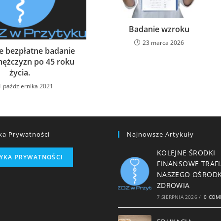
Badanie wzroku
23 marca 2026
 bezpłatne badanie
mężczyzn po 45 roku
życia.
1 października 2021
yka Prywatności
Najnowsze Artykuły
KOLEJNE ŚRODKI
TYKA PRYWATNOŚCI
FINANSOWE TRAFI
NASZEGO OŚROD
ZDROWIA
7 SIERPNIA 2026
/
0 COM