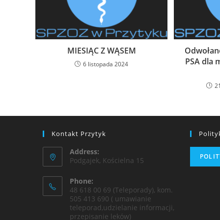
MIESIĄC Z WĄSEM
Odwołane
PSA dla 
6 listopada 2024
2
Kontakt Przytyk
Polit
Address:
POLI
Podgajek, Kościelna 15
Phone:
48 618 00 69 (Teleporady), kom.
505 413 690 ( umawianie
teleporad,udzielanie informacji,
przepisanie leków)