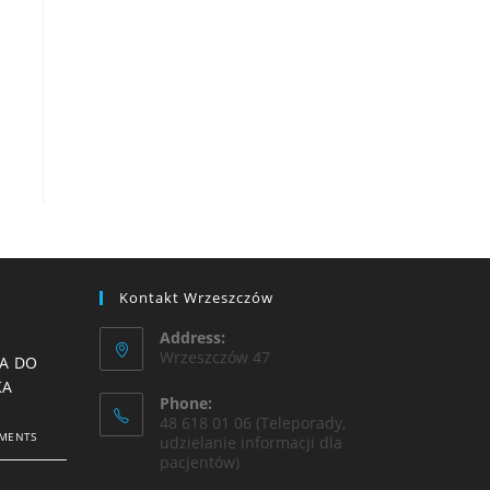
Kontakt Wrzeszczów
Address:
Wrzeszczów 47
A DO
KA
Phone:
48 618 01 06 (Teleporady,
MENTS
udzielanie informacji dla
pacjentów)