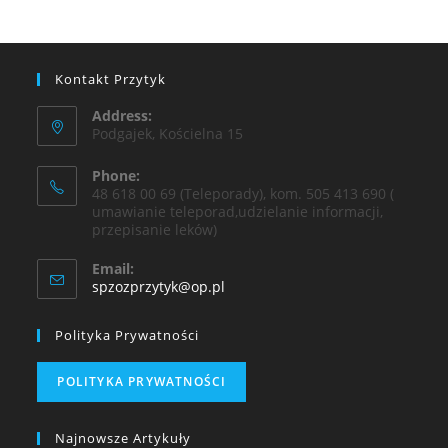
Kontakt Przytyk
Address:
Podgajek, Kościelna 15
Phone:
48 618 00 69 (Teleporady), kom. 505 413 690 (
umawianie teleporad,udzielanie informacji,
przepisanie leków)
Email:
spzozprzytyk@op.pl
Polityka Prywatności
POLITYKA PRYWATNOŚCI
Najnowsze Artykuły