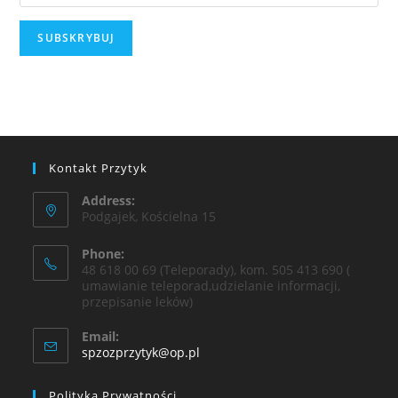
Kontakt Przytyk
Address:
Podgajek, Kościelna 15
Phone:
48 618 00 69 (Teleporady), kom. 505 413 690 (
umawianie teleporad,udzielanie informacji,
przepisanie leków)
Email:
spzozprzytyk@op.pl
Polityka Prywatności