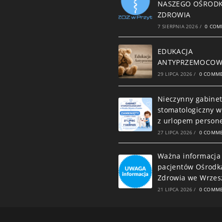
NASZEGO OŚROD
ZDROWIA
7 SIERPNIA 2026
/
0 COM
EDUKACJA
ANTYPRZEMOCO
29 LIPCA 2026
/
0 COMM
Nieczynny gabine
stomatologiczny w
z urlopem person
27 LIPCA 2026
/
0 COMM
Ważna informacja
pacjentów Ośrodk
Zdrowia we Wrzes
21 LIPCA 2026
/
0 COMM