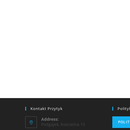
Kontakt Przytyk
Polit
Address:
POLI
Podgajek, Kościelna 15