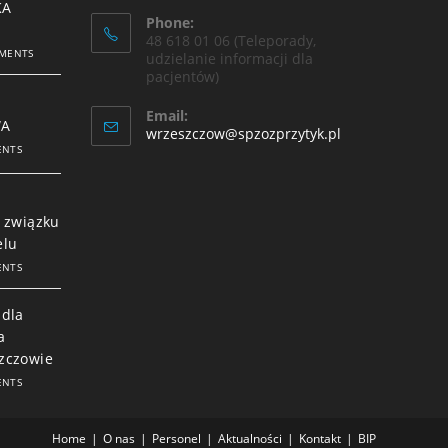
KA
Phone:
48 618 01 06 (Teleporady,
MENTS
udzielanie informacji dla
pacjentów)
Email:
WA
wrzeszczow@spzozprzytyk.pl
ENTS
t
 związku
elu
ENTS
 dla
a
zczowie
ENTS
Home
O nas
Personel
Aktualności
Kontakt
BIP