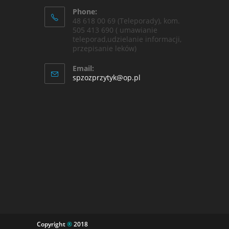
Phone:
48 618 00 69 (Teleporady), kom.
505 413 690 ( umawianie
teleporad,udzielanie informacji,
przepisanie leków)
Email:
spzozprzytyk@op.pl
Copyright
®
2018