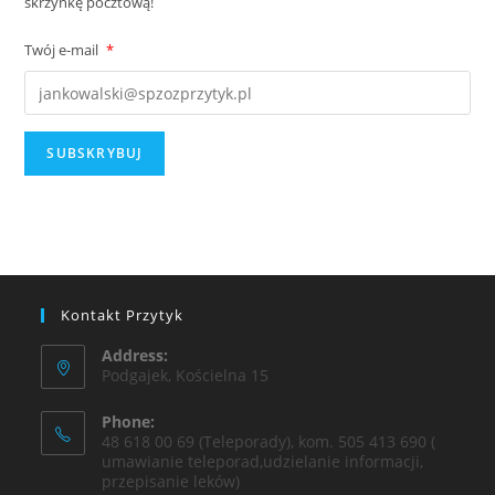
skrzynkę pocztową!
Twój e-mail
*
Kontakt Przytyk
Address:
Podgajek, Kościelna 15
Phone:
48 618 00 69 (Teleporady), kom. 505 413 690 (
umawianie teleporad,udzielanie informacji,
przepisanie leków)