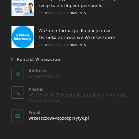
związku z urlopem personelu
27 LIPCA 2026
/
0 COMMENTS
Ważna informacja dla pacjentów
Ośrodka Zdrowia we Wrzeszczowie
21 LIPCA 2026
/
0 COMMENTS
Kontakt Wrzeszczów
Address:
Wrzeszczów 47
Phone:
48 618 01 06 (Teleporady, udzielanie informacji
dla pacjentów)
Email:
wrzeszczow@spzozprzytyk.pl