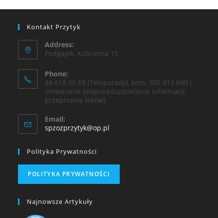
Kontakt Przytyk
Address:
Podgajek, Kościelna 15
Phone:
48 618 00 69 (Teleporady), kom. 505 413 690 (
umawianie teleporad,udzielanie informacji,
przepisanie leków)
Email:
spzozprzytyk@op.pl
Polityka Prywatności
POLITYKA PRYWATNOŚCI
Najnowsze Artykuły