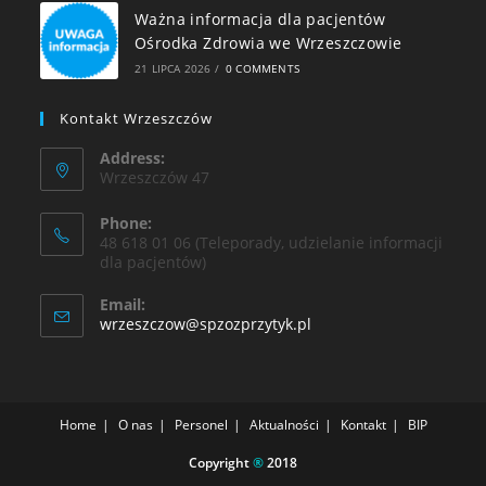
Ważna informacja dla pacjentów
Ośrodka Zdrowia we Wrzeszczowie
21 LIPCA 2026
/
0 COMMENTS
Kontakt Wrzeszczów
Address:
Wrzeszczów 47
Phone:
48 618 01 06 (Teleporady, udzielanie informacji
dla pacjentów)
Email:
wrzeszczow@spzozprzytyk.pl
Home
O nas
Personel
Aktualności
Kontakt
BIP
Copyright
®
2018