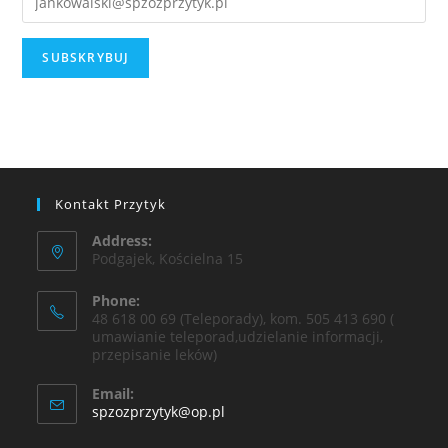
Kontakt Przytyk
Address:
Podgajek, Kościelna 15
Phone:
48 618 00 69 (Teleporady), kom. 505 413 690 (
umawianie teleporad,udzielanie informacji,
przepisanie leków)
Email:
spzozprzytyk@op.pl