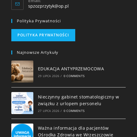
Email:
spzozprzytyk@op.pl
Polityka Prywatności
POLITYKA PRYWATNOŚCI
Najnowsze Artykuły
EDUKACJA ANTYPRZEMOCOWA
29 LIPCA 2026
/
0 COMMENTS
Nieczynny gabinet stomatologiczny w
związku z urlopem personelu
27 LIPCA 2026
/
0 COMMENTS
Ważna informacja dla pacjentów
Ośrodka Zdrowia we Wrzeszczowie