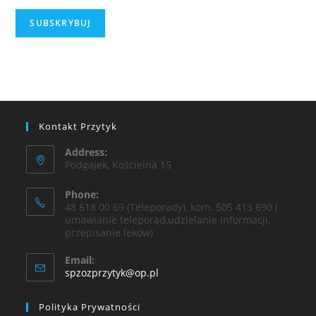
Kontakt Przytyk
Address:
Podgajek, Kościelna 15
Phone:
48 618 00 69 (Teleporady), kom. 505 413 690 (
umawianie teleporad,udzielanie informacji,
przepisanie leków)
Email:
spzozprzytyk@op.pl
Polityka Prywatności