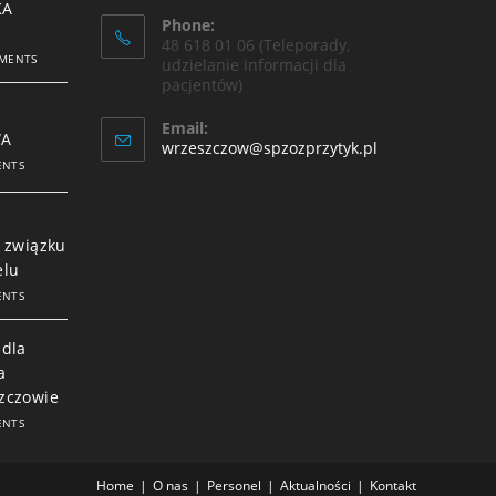
KA
Phone:
48 618 01 06 (Teleporady,
MENTS
udzielanie informacji dla
pacjentów)
Email:
WA
wrzeszczow@spzozprzytyk.pl
ENTS
t
 związku
elu
ENTS
 dla
a
zczowie
ENTS
Home
O nas
Personel
Aktualności
Kontakt