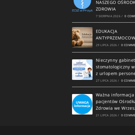
NASZEGO OŚROD
ZDROWIA
7 SIERPNIA 2026
/
0 COM
EDUKACJA
ANTYPRZEMOCO
29 LIPCA 2026
/
0 COMM
Nieczynny gabine
stomatologiczny w
z urlopem person
27 LIPCA 2026
/
0 COMM
Ważna informacja
pacjentów Ośrodk
Zdrowia we Wrzes
21 LIPCA 2026
/
0 COMM