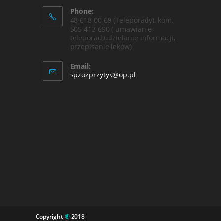
Phone:
48 618 00 69 (Teleporady), kom.
505 413 690 ( umawianie
teleporad,udzielanie informacji,
przepisanie leków)
Email:
spzozprzytyk@op.pl
Copyright
®
2018