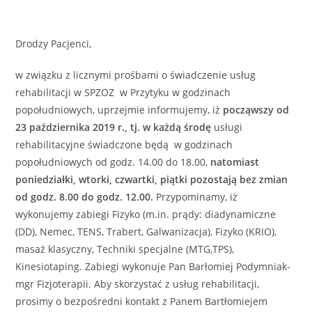
Drodzy Pacjenci,
w związku z licznymi prośbami o świadczenie usług
rehabilitacji w SPZOZ w Przytyku w godzinach
popołudniowych, uprzejmie informujemy, iż
począwszy od
23 października 2019 r., tj.
w każdą środę
usługi
rehabilitacyjne świadczone będą w godzinach
popołudniowych od godz. 14.00 do 18.00,
natomiast
poniedziałki, wtorki, czwartki, piątki pozostają bez zmian
od godz. 8.00 do godz. 12.00.
Przypominamy, iż
wykonujemy zabiegi Fizyko (m.in. prądy: diadynamiczne
(DD), Nemec, TENS, Trabert, Galwanizacja), Fizyko (KRIO),
masaż klasyczny, Techniki specjalne (MTG,TPS),
Kinesiotaping. Zabiegi wykonuje Pan Barłomiej Podymniak-
mgr Fizjoterapii. Aby skorzystać z usług rehabilitacji,
prosimy o bezpośredni kontakt z Panem Bartłomiejem