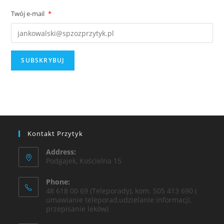
Twój e-mail
*
Kontakt Przytyk
Address:
Podgajek, Kościelna 15
Phone:
48 618 00 69 (Teleporady), kom. 505 413 690 (
umawianie teleporad,udzielanie informacji,
przepisanie leków)