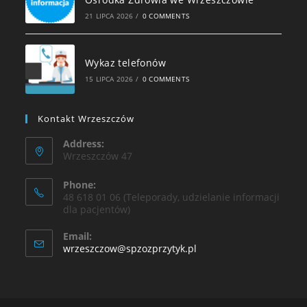
21 LIPCA 2026
/
0 COMMENTS
Wykaz telefonów
15 LIPCA 2026
/
0 COMMENTS
Kontakt Wrzeszczów
Address:
Wrzeszczów 47
Phone:
48 618 01 06 (Teleporady, udzielanie informacji
dla pacjentów)
Email:
wrzeszczow@spzozprzytyk.pl