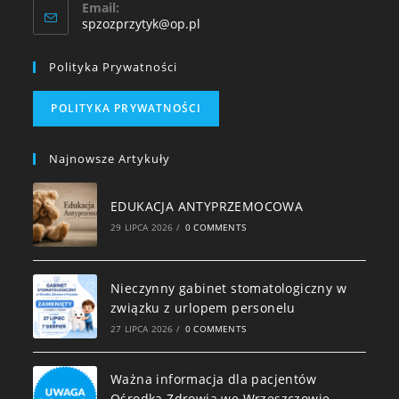
Email:
spzozprzytyk@op.pl
Polityka Prywatności
POLITYKA PRYWATNOŚCI
Najnowsze Artykuły
EDUKACJA ANTYPRZEMOCOWA
29 LIPCA 2026
/
0 COMMENTS
Nieczynny gabinet stomatologiczny w
związku z urlopem personelu
27 LIPCA 2026
/
0 COMMENTS
Ważna informacja dla pacjentów
Ośrodka Zdrowia we Wrzeszczowie