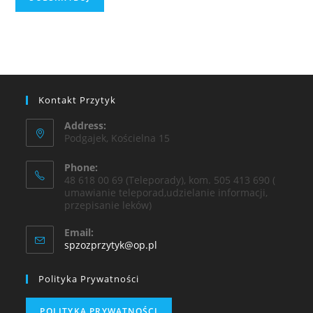
Kontakt Przytyk
Address:
Podgajek, Kościelna 15
Phone:
48 618 00 69 (Teleporady), kom. 505 413 690 (
umawianie teleporad,udzielanie informacji,
przepisanie leków)
Email:
spzozprzytyk@op.pl
Polityka Prywatności
POLITYKA PRYWATNOŚCI