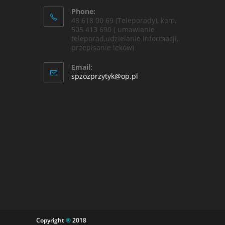
Phone:
48 618 00 69 (Teleporady), kom.
505 413 690 ( umawianie
teleporad,udzielanie informacji,
przepisanie leków)
Email:
spzozprzytyk@op.pl
Copyright
®
2018