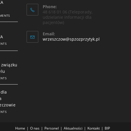
KA
Phone:
48 618 01 06 (Teleporady,
MENTS
udzielanie informacji dla
pacjentów)
Email:
WA
wrzeszczow@spzozprzytyk.pl
ENTS
t
 związku
elu
ENTS
 dla
a
zczowie
ENTS
Home
O nas
Personel
Aktualności
Kontakt
BIP