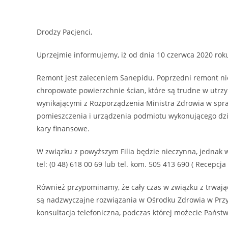
Drodzy Pacjenci,
Uprzejmie informujemy, iż od dnia 10 czerwca 2020 rok
Remont jest zaleceniem Sanepidu. Poprzedni remont ni
chropowate powierzchnie ścian, które są trudne w utr
wynikającymi z Rozporządzenia Ministra Zdrowia w sp
pomieszczenia i urządzenia podmiotu wykonującego dział
kary finansowe.
W związku z powyższym Filia będzie nieczynna, jednak 
tel: (0 48) 618 00 69 lub tel. kom. 505 413 690 ( Recepcj
Również przypominamy, że cały czas w związku z trwa
są nadzwyczajne rozwiązania w Ośrodku Zdrowia w Przy
konsultacja telefoniczna, podczas której możecie Państ