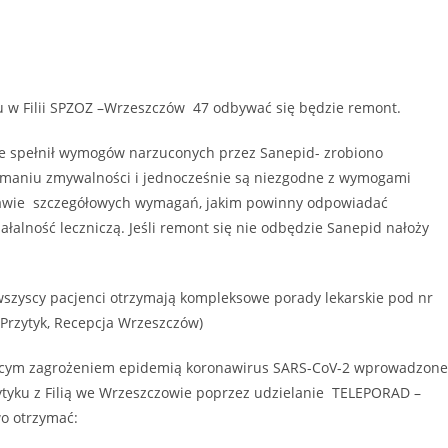
u w Filii SPZOZ –Wrzeszczów 47 odbywać się będzie remont.
e spełnił wymogów narzuconych przez Sanepid- zrobiono
zymaniu zmywalności i jednocześnie są niezgodne z wymogami
rawie szczegółowych wymagań, jakim powinny odpowiadać
alność leczniczą. Jeśli remont się nie odbędzie Sanepid nałoży
wszyscy pacjenci otrzymają kompleksowe porady lekarskie pod nr
a Przytyk, Recepcja Wrzeszczów)
jącym zagrożeniem epidemią koronawirus SARS-CoV-2 wprowadzone
tyku z Filią we Wrzeszczowie poprzez udzielanie TELEPORAD –
wo otrzymać: