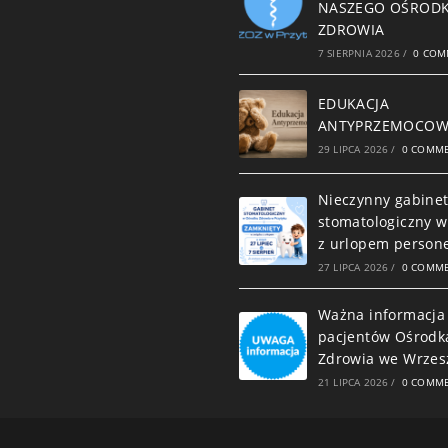
NASZEGO OŚROD
ZDROWIA
7 SIERPNIA 2026
/
0 COM
EDUKACJA
ANTYPRZEMOCO
29 LIPCA 2026
/
0 COMM
Nieczynny gabine
stomatologiczny w
z urlopem person
27 LIPCA 2026
/
0 COMM
Ważna informacja
pacjentów Ośrodk
Zdrowia we Wrzes
21 LIPCA 2026
/
0 COMM