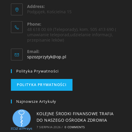
Address:
Podgajek, Kościelna 15
Phone:
48 618 00 69 (Teleporady), kom. 505 413 690 (
umawianie teleporad,udzielanie informacji,
przepisanie leków)
Email:
spzozprzytyk@op.pl
Polityka Prywatności
POLITYKA PRYWATNOŚCI
Najnowsze Artykuły
KOLEJNE ŚRODKI FINANSOWE TRAFIA
DO NASZEGO OŚRODKA ZDROWIA
7 SIERPNIA 2026
/
0 COMMENTS