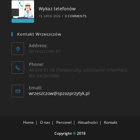
Wykaz telefonów
15 LIPCA 2026
/
0 COMMENTS
Kontakt Wrzeszczów
Address:
Wrzeszczów 47
Phone:
48 618 01 06 (Teleporady, udzielanie informacji
dla pacjentów)
Email:
wrzeszczow@spzozprzytyk.pl
Home
O nas
Personel
Aktualności
Kontakt
Copyright
®
2018