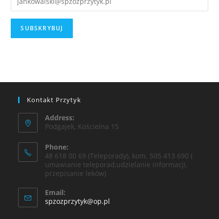
Kontakt Przytyk
Address:
Podgajek, Kościelna 15
Phone:
48 618 00 69 (Teleporady), kom. 505 413 690 (
umawianie teleporad,udzielanie informacji,
przepisanie leków)
Email:
spzozprzytyk@op.pl