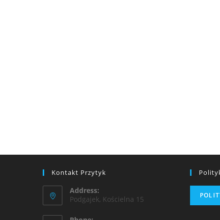
Kontakt Przytyk
Polit
Address:
POLI
Podgajek, Kościelna 15
Phone: