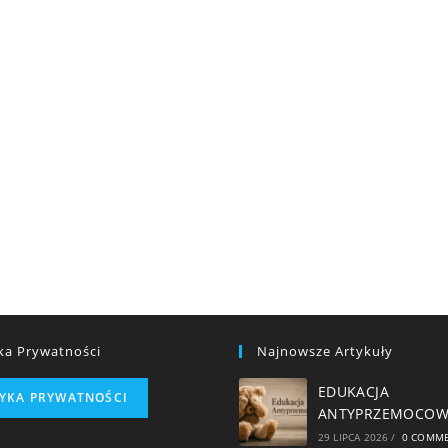
yka Prywatności
Najnowsze Artykuły
EDUKACJA
TYKA PRYWATNOŚCI
ANTYPRZEMOCO
29 LIPCA 2026
/
0 COMM