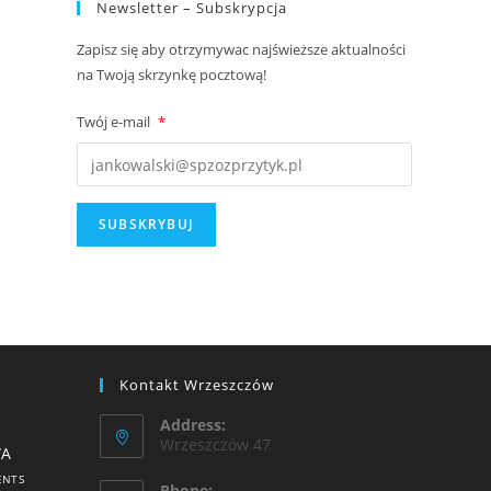
Newsletter – Subskrypcja
Zapisz się aby otrzymywac najświeższe aktualności
na Twoją skrzynkę pocztową!
Twój e-mail
*
Kontakt Wrzeszczów
Address:
Wrzeszczów 47
WA
ENTS
Phone: