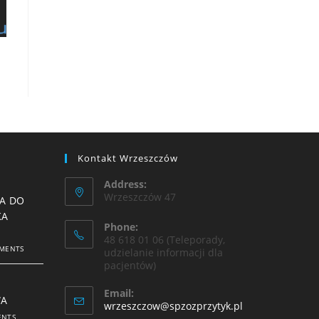
Kontakt Wrzeszczów
Address:
Wrzeszczów 47
A DO
KA
Phone:
48 618 01 06 (Teleporady,
MENTS
udzielanie informacji dla
pacjentów)
Email:
WA
wrzeszczow@spzozprzytyk.pl
ENTS