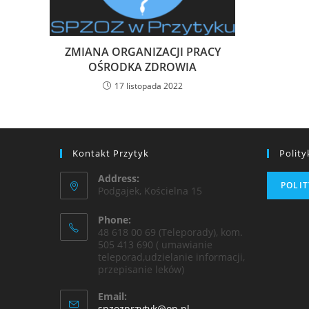
ZMIANA ORGANIZACJI PRACY
OŚRODKA ZDROWIA
17 listopada 2022
Kontakt Przytyk
Polit
Address:
POLI
Podgajek, Kościelna 15
Phone:
48 618 00 69 (Teleporady), kom.
505 413 690 ( umawianie
teleporad,udzielanie informacji,
przepisanie leków)
Email:
spzozprzytyk@op.pl