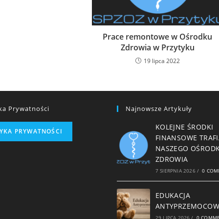
Prace remontowe w Ośrodku
Zdrowia w Przytyku
19 lipca 2022
yka Prywatności
Najnowsze Artykuły
KOLEJNE ŚRODKI
TYKA PRYWATNOŚCI
FINANSOWE TRAFI
NASZEGO OŚROD
ZDROWIA
7 SIERPNIA 2026
/
0 COM
EDUKACJA
ANTYPRZEMOCO
29 LIPCA 2026
/
0 COMM