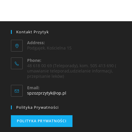
Kontakt Przytyk
Address:
Podgajek, Kościelna 15
Phone:
48 618 00 69 (Teleporady), kom. 505 413 690 (
umawianie teleporad,udzielanie informacji,
przepisanie leków)
Email:
spzozprzytyk@op.pl
Polityka Prywatności
POLITYKA PRYWATNOŚCI